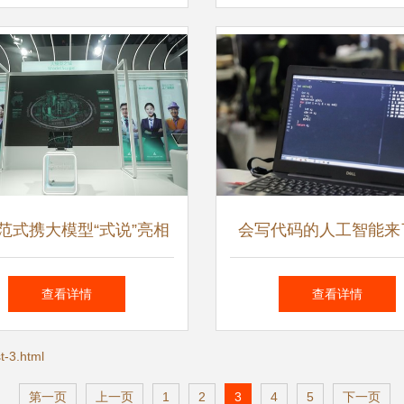
择
发的实践与展望
范式携大模型“式说”亮相
会写代码的人工智能来
IC，用生成式AI重构企业
工智能应用软件开发的
查看详情
查看详情
软件生态
-3.html
第一页
上一页
1
2
3
4
5
下一页