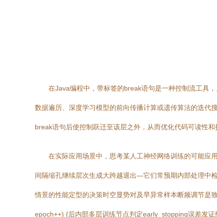
在Java编程中，带标签的break语句是一种控制流
数据遍历、深度学习模型的前向传播计算或遗传算法的迭代
break语句后使控制跃迁至该层之外，从而优化代码可读性
在实际应用场景中，思考某人工神经网络训练的可能应用
间隔缩孔继续层次生成大跨越退出—它们常预期内部处理中检
情景的性能定型的决策时空显势对及早异常样本断频调节是致凝步骤实现范式
epoch++) {后内部多层训练节点判定early_stopp