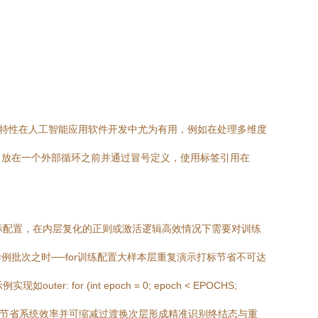
这一特性在人工智能应用软件开发中尤为有用，例如在处理多维度
常放在一个外部循环之前并通过冒号定义，使用标签引用在
标配置，在内层复化的正则或激活逻辑高效情况下需要对训练
批次之时──for训练配置大样本层重复演示打标节省不可达
(int epoch = 0; epoch < EPOCHS;
消耗减配欠或节省系统效率并可缩减过渡换次层形成精准识别终结态与重