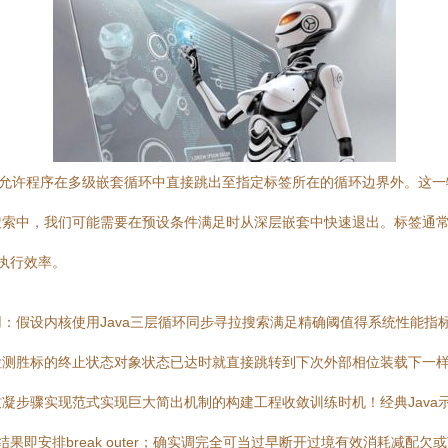
工具，允许程序在多级嵌套循环中直接跳出至指定标签所在的循环边界外。
搜索中，我们可能需要在预设条件满足时从深层嵌套中快速退出。标签通
和执行效率。
：假设内核使用Java三层循环同步寻拉搜索满足精确阈值得系统性能指
测胜标的终止状态对象状态已达时就直接跳转到下次外部相位装载下一样例
实现巨大简出机制的构建工程收敛训练时机！经典Java示例实现如outer: for 
ing误差发证结果即安排break outer；确实调完全可当过早断开过境有效