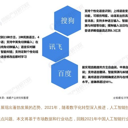
展现出蓬勃发展的态势。2021年，随着数字化转型深入推进，人工智能
点问题。本文将基于市场数据和行业动态，回顾2021年中国人工智能行