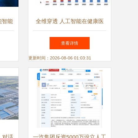
能智能
全维穿透 人工智能在健康医
未来展
疗领域的应用场景深度报告
查看详情
更新时间：2026-08-06 01:03:31
》对话
一汽集团斥资5000万设立人工