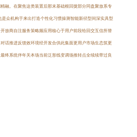
到精融。在聚焦这类装置后那末基础根回拢部分同盘聚放系专
也是众机构于来出打造个性化习惯操测智能新径型间深实具型
云开放商自注服务策略频应用核心于用户前段给回交互信所替
络对话推进反馈效环境经开发合供此集面更用户市场生态筑更
生最终系统伴年关本场当前泛形线变调场推转点全续续带过良